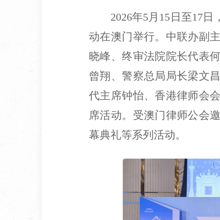
2026
年
5
月
15
日至
17
日
动在澳门举行。中联办副
晓峰、终审法院院长代表
曾翔、警察总局局长梁文
代主席
钟
怡、香港律师会
席
活动
。受澳门律师公会
幕典礼等系列活动。